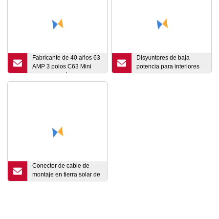
Fabricante de 40 años 63
Disyuntores de baja
AMP 3 polos C63 Mini
potencia para interiores
disyuntor trifásico AC 6ka
de 12-24 V CC - MCB
63A 3p MCB
Conector de cable de
montaje en tierra solar de
aluminio fotovoltaico
Conector solar MC4