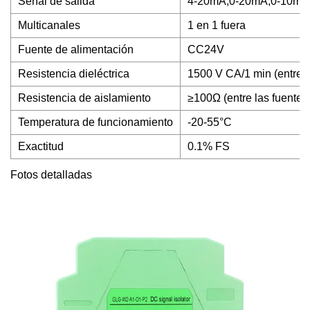
Señal de salida
4-20mA;0-20mA;0-10mA;0
Multicanales
1 en 1 fuera
Fuente de alimentación
CC24V
Resistencia dieléctrica
1500 V CA/1 min (entre l
Resistencia de aislamiento
≥100Ω (entre las fuentes
Temperatura de funcionamiento
-20-55°C
Exactitud
0.1% FS
Fotos detalladas