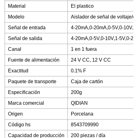
Material
El plastico
Modelo
Aislador de señal de voltaje/c
Señal de entrada
4-20mA,0-20mA,0-5V,0-10V,-1
Señal de salida
4-20mA,0-5V,0-10V,1-5V,0-2
Canal
1 en 1 fuera
Fuente de alimentación
24 V CC, 12 V CC
Exactitud
0.1% F
Paquete de transporte
Caja de cartón
Especificación
200g
Marca comercial
QIDIAN
Origen
Porcelana
Código hs
8543709990
Capacidad de producción
200 piezas / día