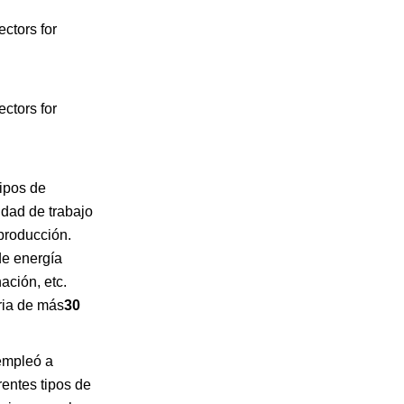
ipos de
idad de trabajo
 producción.
de energía
ación, etc.
ria de más
30
 empleó a
entes tipos de