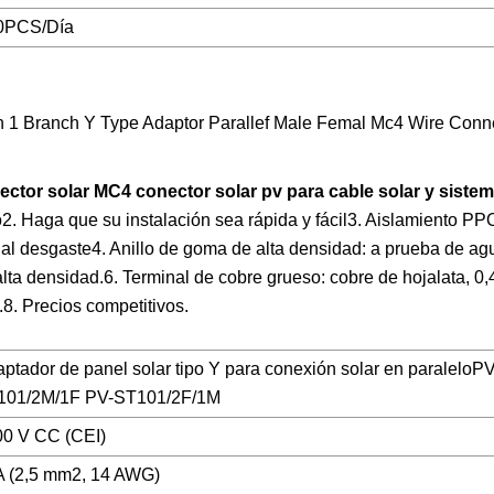
0PCS/Día
or solar MC4 conector solar pv para cable solar y sistem
o2. Haga que su instalación sea rápida y fácil3. Aislamiento PP
nte al desgaste4. Anillo de goma de alta densidad: a prueba de ag
e alta densidad.6. Terminal de cobre grueso: cobre de hojalata, 
8. Precios competitivos.
ptador de panel solar tipo Y para conexión solar en paraleloPV
101/2M/1F PV-ST101/2F/1M
0 V CC (CEI)
A (2,5 mm2, 14 AWG)