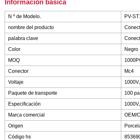
Información básica
N º de Modelo.
PV-ST
nombre del producto
Conect
palabra clave
Conect
Color
Negro
MOQ
1000P
Conector
Mc4
Voltaje
1000V
Paquete de transporte
100 p
Especificación
1000V,
Marca comercial
OEM/
Origen
Porcel
Código hs
85369