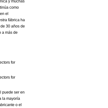
ónica y muchas
ntinúa como
en el
stra fábrica ha
 de 30 años de
o a más de
al puede ser en
 la mayoría
bricante o el