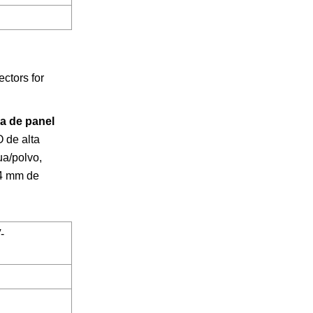
a de panel
O de alta
ua/polvo,
0,4 mm de
-