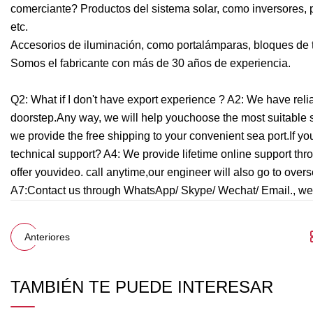
comerciante? Productos del sistema solar, como inversores, pa
etc.
Accesorios de iluminación, como portalámparas, bloques de t
Somos el fabricante con más de 30 años de experiencia.
Q2: What if I don't have export experience ? A2: We have reli
doorstep.Any way, we will help youchoose the most suitable s
we provide the free shipping to your convenient sea port.If yo
technical support? A4: We provide lifetime online support th
offer youvideo. call anytime,our engineer will also go to ov
A7:Contact us through WhatsApp/ Skype/ Wechat/ Email., we wi
Anteriores
TAMBIÉN TE PUEDE INTERESAR