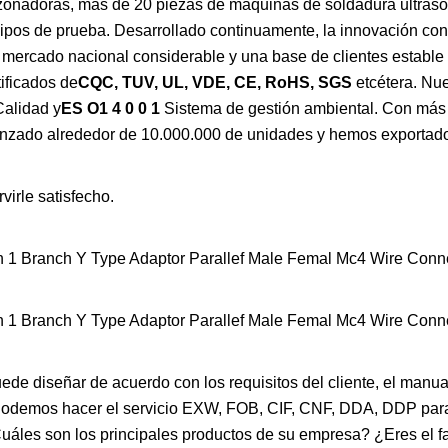
nzonadoras, más de 20 piezas de máquinas de soldadura ultras
ipos de prueba. Desarrollado continuamente, la innovación co
mercado nacional considerable y una base de clientes estable 
tificados de
CQC, TUV, UL, VDE, CE, RoHS, SGS
etcétera. Nue
Calidad y
ES O1 4 0 0 1
Sistema de gestión ambiental. Con más
canzado alrededor de 10.000.000 de unidades y hemos exportad
virle satisfecho.
de diseñar de acuerdo con los requisitos del cliente, el manu
odemos hacer el servicio EXW, FOB, CIF, CNF, DDA, DDP para
uáles son los principales productos de su empresa? ¿Eres el fa