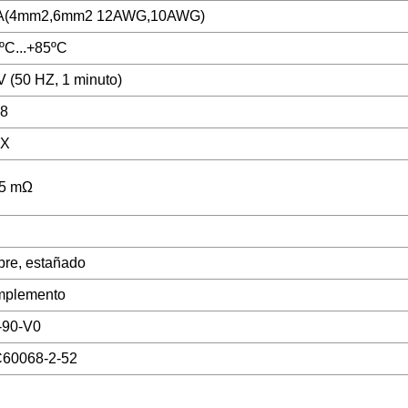
A(4mm2,6mm2 12AWG,10AWG)
ºC...+85ºC
 (50 HZ, 1 minuto)
68
2X
,5 mΩ
re, estañado
mplemento
-90-V0
C60068-2-52