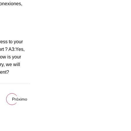
conexiones,
ress to your
rt ? A3:Yes,
How is your
y, we will
gent?
Próximo