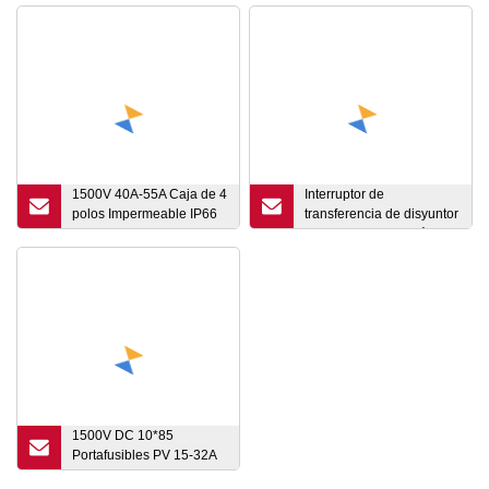
1500V 40A-55A Caja de 4
Interruptor de
polos Impermeable IP66
transferencia de disyuntor
DC Interruptor de
en miniatura automático
aislamiento Aislador
de doble fase AC MCB
1500V DC 10*85
Portafusibles PV 15-32A
Fusible solar PV