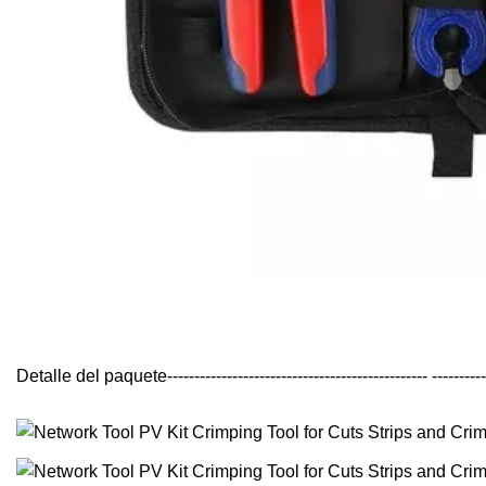
Detalle del paquete------------------------------------------------ ------------