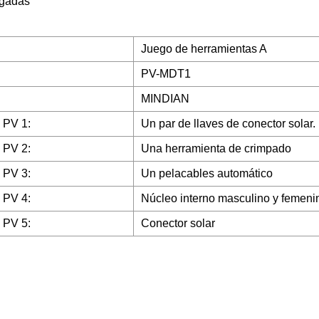
lgadas
Juego de herramientas A
PV-MDT1
MINDIAN
 PV 1:
Un par de llaves de conector solar.
 PV 2:
Una herramienta de crimpado
 PV 3:
Un pelacables automático
 PV 4:
Núcleo interno masculino y femeni
 PV 5:
Conector solar