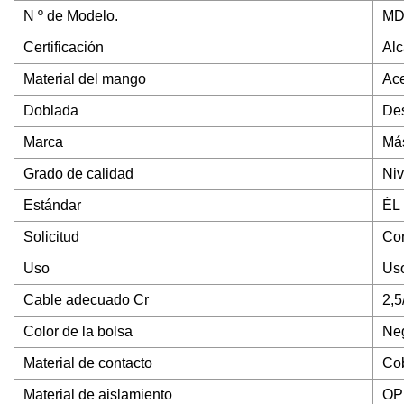
N º de Modelo.
MD
Certificación
Al
Material del mango
Ace
Doblada
De
Marca
Más
Grado de calidad
Niv
Estándar
ÉL
Solicitud
Cor
Uso
Uso
Cable adecuado Cr
2,5
Color de la bolsa
Ne
Material de contacto
Cob
Material de aislamiento
OP