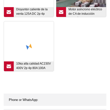
Disyuntor caliente de la
Motor asíncrono eléctrico
venta 125A DC 2p 4p
de CA de inducción
500VDC 1000VDC DC
monofásico de alta
MCB 125A para el
eficiencia premium de
sistema solar
arranque y
funcionamiento de
condensador de la serie
Yl Ml
10ka alta calidad AC230V
400V 2p 4p 80A 100A
125A AC MCB Mini
disyuntor