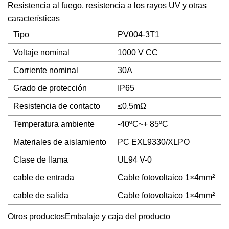
Resistencia al fuego, resistencia a los rayos UV y otras
características
Tipo
PV004-3T1
Voltaje nominal
1000 V CC
Corriente nominal
30A
Grado de protección
IP65
Resistencia de contacto
≤0.5mΩ
Temperatura ambiente
-40ºC~+ 85ºC
Materiales de aislamiento
PC EXL9330/XLPO
Clase de llama
UL94 V-0
cable de entrada
Cable fotovoltaico 1×4mm²
cable de salida
Cable fotovoltaico 1×4mm²
Otros productos
Embalaje y caja del producto