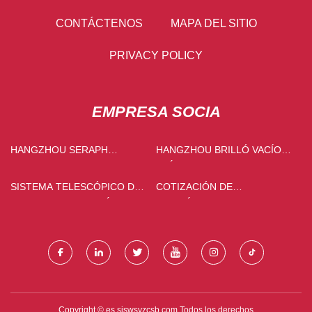
CONTÁCTENOS
MAPA DEL SITIO
PRIVACY POLICY
EMPRESA SOCIA
HANGZHOU SERAPH
HANGZHOU BRILLÓ VACÍO
SCIENCE & TECHNOLOGY
ELÉCTRICO APARATO CO.,
CO., LTD.
LIMITADO.
SISTEMA TELESCÓPICO DE
COTIZACIÓN DE
CHINA, POSTE DE CÁMARA,
COSMÉTICOS PARA EL
POSTE DE INSPECCIÓN
ROSTRO
PROVEEDORES,
FABRICANTES, FÁBRICA -
TIPTOP
Copyright © es.sjswsyzcsb.com,Todos los derechos