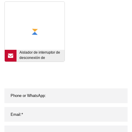
275V Protector contra
40A
sobretensiones 2p 10ka-
40ka
Aislador de interruptor de
desconexión de
aislamiento de CA
trifásico de 100 AMP de
bajo voltaje