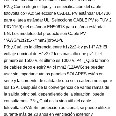
P2: ¿Cómo elegir el tipo y la especificación del cable
fotovoltaico? A2: Seleccione CABLE PV estándar UL4730
para el área estándar UL; Seleccione CABLE PV (o TUV 2
PfG 1169) del estándar EN50618 para el área estándar
EN. Los modelos del producto son Cable PV
**AWG/h1z2z1-k**mm2(orpv1-f).
P3: ¿Cuál es la diferencia entre h1z2z2-k y pv1-f? A3: El
voltaje nominal de H1z2z2-k es más alto que pv1-f, el
primero es 1500 V, el último es 1000 V. P4: ¿Qué tamaño
de cables debo elegir? A4 :4 mm2 (12AWG) se pueden
usar sin importar cuántos paneles SOLARES estén en
serie y la corriente de salida de una sola cadena no supere
los 15 A. Después de la convergencia de varias ramas de
la salida principal, dependiendo de la situación, puede
consultarnos. P5: ¿Cuál es la vida útil del cable
fotovoltaico?A5:Sin protección adicional, se puede utilizar
durante más de 20 años en ventilación exterior y