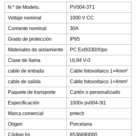
N º de Modelo.
PV004-3T1
Voltaje nominal
1000 V CC
Corriente nominal
30A
Grado de protección
IP65
Materiales de aislamiento
PC Exl9330/Xlpo
Clase de llama
UL94 V-0
cable de entrada
Cable fotovoltaico 1×4mm²
cable de salida
Cable fotovoltaico 1×4mm²
Paquete de transporte
Cartón o personalizado
Especificación
1000v pv004-3t1
Marca comercial
pntech
Origen
Porcelana
Código hs
8536690000